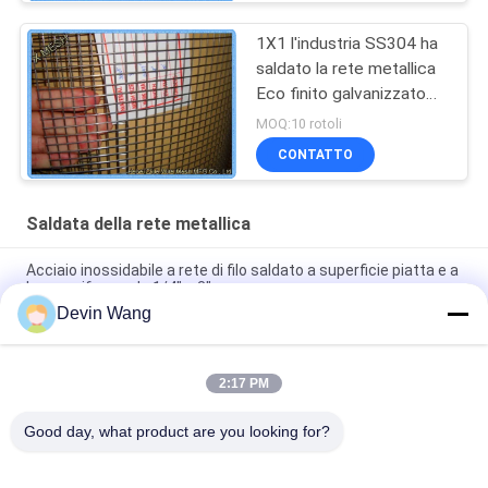
1X1 l'industria SS304 ha
saldato la rete metallica
Eco finito galvanizzato
amichevole
MOQ:10 rotoli
CONTATTO
Saldata della rete metallica
Acciaio inossidabile a rete di filo saldato a superficie piatta e a
buco uniforme da 1/4" a 3"
Devin Wang
Rete Metallica Saldata in Acciaio Inossidabile per Costruzioni
di Alta Qualità
2:17 PM
Rete metallica saldata in acciaio inossidabile 304, maglia da
1/2 pollice, rete per gabbie per roditori
Good day, what product are you looking for?
Categorie popolari
Tutti