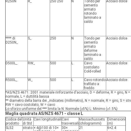
R250N
R_
250 250
N
Tondo per
Acciaio dolce
cemento
armato
rotondo
laminato a
caldo
**** di
S_
250
N
Tondo per
Acciaio dolce
D250N_
cemento
armato
deforme
laminato a
caldo
D500L_
RW_
500
L
Cavo
Acciaio dolce
costolato
Cold-rolled
R500L_
W_
500
L
Cavo rotondo
Acciaio dolce
trafilato a
freddo
*AS/NZS 4671: 2001 materiale rinforzante d'acciaio, D = deforme, R = giro, N = d
normale, L = duttilità bassa
** diametro della barra dei _indicates (millimetro), N = normale, R = giro, S = stru
RW = cavo costolato, W = cavo
Lo sforzo uniforme del *** limita la N: Normale (≥5%) L: Minimo (≥1.5%)
Maglia quadrata AS/NZS 4671 - classe L
Codice del
Unità
Cavi longitudinali
Cavi
Massachussets
Dimensioni
prodotto
di Std
trasversali
(chilogrammi)
(m)
SL52
strato
× 4@100 di 10×
30×
21
6×2.4