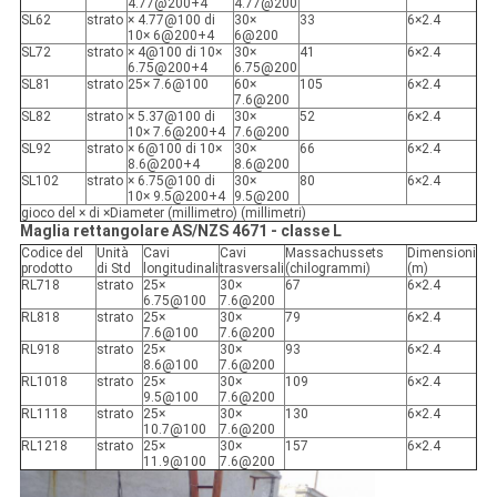
4.77@200+4
4.77@200
SL62
strato
× 4.77@100 di
30×
33
6×2.4
10× 6@200+4
6@200
SL72
strato
× 4@100 di 10×
30×
41
6×2.4
6.75@200+4
6.75@200
SL81
strato
25× 7.6@100
60×
105
6×2.4
7.6@200
SL82
strato
× 5.37@100 di
30×
52
6×2.4
10× 7.6@200+4
7.6@200
SL92
strato
× 6@100 di 10×
30×
66
6×2.4
8.6@200+4
8.6@200
SL102
strato
× 6.75@100 di
30×
80
6×2.4
10× 9.5@200+4
9.5@200
gioco del × di ×Diameter (millimetro) (millimetri)
Maglia rettangolare AS/NZS 4671 - classe L
Codice del
Unità
Cavi
Cavi
Massachussets
Dimensioni
prodotto
di Std
longitudinali
trasversali
(chilogrammi)
(m)
RL718
strato
25×
30×
67
6×2.4
6.75@100
7.6@200
RL818
strato
25×
30×
79
6×2.4
7.6@100
7.6@200
RL918
strato
25×
30×
93
6×2.4
8.6@100
7.6@200
RL1018
strato
25×
30×
109
6×2.4
9.5@100
7.6@200
RL1118
strato
25×
30×
130
6×2.4
10.7@100
7.6@200
RL1218
strato
25×
30×
157
6×2.4
11.9@100
7.6@200