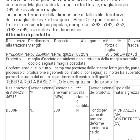
compreso: Maglia quadrata, maglia strutturale, maglia lunga e
D49 che avvolgono maglia.
Indipendentemente dalla dimensione o dallo stile di rinforzo
della maglia che avete bisogno di, Hebei Qijie può fornirlo, in
tutte dimensioni le più popolari, compreso a393, a142, a252,
a193 e d49, fra molte altre dimensioni.
Attributo di prodotto
Resistenza
Rendimento
Rapporto
Allungamento
Media della
Curvat
alla trazione
Stength
forza di
fredda
taglio
Rm≥550MPa
Rp0.2≥500MPa
Rm/Rp0.2≥1.03
25%
≥0.5Rek.L•As
D=3d
Prodotto:
maglia d'acciaio ostainless ocold-rotolata della maglia normale
ocold-disegnata maglia costolata
Confermiamo quello, tutto il campione proviene dallo stesso lotto (grado, parte
processo di produzione e geometrico, stato di consegna) ed inoltre ha superato
prova effettuata dal nostro dipartimento di controllo di qualità.
REBER & REO A BASE DI FILO le designazioni del prodotto
Designazione
Designazione
Tensione di
***
Designazione
Tipo della
di AS/NZS
**
snervamento
della
del prodotto
materia grezza
4671*
(MPa)
classe
di
duttilità
D500N
N_
500
N
Tondo per
MICROALLOY
cemento
(MA)
armato
CONTISTRET
deforme
(CS)
laminato a
caldo