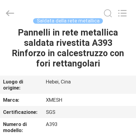
Hebei
Qijie
Wire
Mesh
MFG
Saldata della rete metallica
Co.,
Ltd.
All
Pannelli in rete metallica
CASA
Rights
Reserved.
saldata rivestita A393
PRODOTTI
Rinforzo in calcestruzzo con
fori rettangolari
CIRCA
NOI
Luogo di
Hebei, Cina
origine:
GIRO
Marca:
XMESH
DELLA
Certificazione:
SGS
FABBRICA
Numero di
A393
modello: