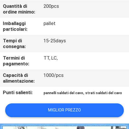
CONTROLLO
Quantità di
200pcs
ordine minimo:
DI
QUALITÀ
Imballaggi
pallet
particolari:
CONTATTICI
Tempi di
15-25days
consegna:
Termini di
TT, LC,
RICHIEDA
pagamento:
UNA
Capacità di
1000/pcs
CITAZIONE
alimentazione:
Punti salienti:
,
pannelli saldati del cavo
strati saldati del cavo
MAPPA
DEL
MIGLIOR PREZZO
SITO