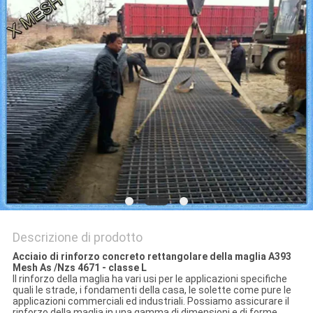
PRIVACY
POLICY
Descrizione di prodotto
Acciaio di rinforzo concreto rettangolare della maglia A393
Mesh As /Nzs 4671 - classe L
Il rinforzo della maglia ha vari usi per le applicazioni specifiche
quali le strade, i fondamenti della casa, le solette come pure le
applicazioni commerciali ed industriali. Possiamo assicurare il
rinforzo della maglia in una gamma di dimensioni e di forme