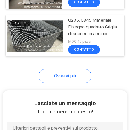
CONTATTO
253
Griglia in acciaio
inossidabile
maglia dello
Q235/Q345 Materiale
schermo di
Disegno quadrato Griglia
di scarico in acciaio
estrazione mineraria
galvanizzato per fossa di
MOQ:10 pezzi
lotti
CONTATTO
75
Osservi più
canestri saldati del
gabbione
Lasciate un messaggio
Ti richiameremo presto!
162