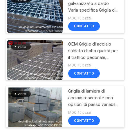
galvanizzato a caldo
Varia specifica Griglia di
198
metallo pesante Griglia di
MOQ:10 pezzi
metallo piana tessuto
Tessuto di recinto
CONTATTO
Griglia saldata tecnica
Link Chain
personalizzata
OEM Griglie di acciaio
saldato di alta qualità per
il traffico pedonale,
copertura di drenaggio e
MOQ:10 pezzi
pavimento leggero
CONTATTO
149
pannelli del recinto
Griglia di lamiera di
acciaio resistente con
della rete metallica
opzioni di passo variabile
della barra del cuscinetto
MOQ:10 pezzi
CONTATTO