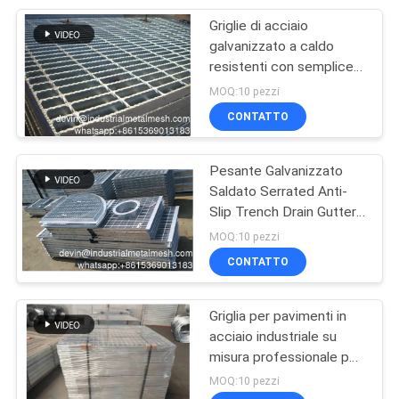
Griglie di acciaio
207
galvanizzato a caldo
Acciaio inox tessuto
resistenti con semplice
installazione
MOQ:10 pezzi
a rete metallica
CONTATTO
Pesante Galvanizzato
Saldato Serrated Anti-
Slip Trench Drain Gutter
190
Cover Plate Industrial
MOQ:10 pezzi
Maglia dello
Floor Walkway Platform
CONTATTO
Bar di acciaio Griglia
schermo della
Griglia per pavimenti in
mosca
acciaio industriale su
misura professionale per
strade e brid. Griglia in
MOQ:10 pezzi
acciaio zincato a caldo.