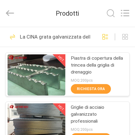
Hebei
Qijie
Wire
Prodotti
Mesh
MFG
Co.,
Ltd.
All
CASA
138
Rights
La CINA grata galvanizzata dell'acciaio
Reserved.
espanso a maglia
PRODOTTI
metallica
HOT
Piastra di copertura della
trincea della griglia di
CIRCA
drenaggio
NOI
MOQ:200pcs
RICHIESTA ORA
107
GIRO
Rete metallica della
HOT
Griglie di acciaio
DELLA
galvanizzato
FABBRICA
maglia
professionali
MOQ:200pcs