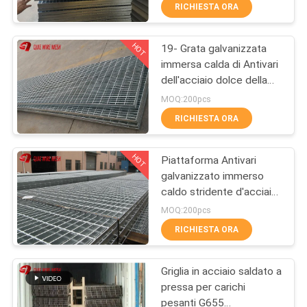
CONTROLLO
RICHIESTA ORA
DI
HOT
19- Grata galvanizzata
QUALITÀ
309
immersa calda di Antivari
dell'acciaio dolce della
maglia di filo
CONTATTICI
piattaforma stridente
MOQ:200pcs
metallico
d'acciaio di W -4
RICHIESTA ORA
RICHIEDA
HOT
Piattaforma Antivari
UNA
galvanizzato immerso
CITAZIONE
caldo stridente d'acciaio
73
dell'acciaio dolce che
MOQ:200pcs
gratta 25mm x 5mm
rete metallica della
MAPPA
RICHIESTA ORA
DEL
macchina
Griglia in acciaio saldato a
SITO
pressa per carichi
pesanti G655