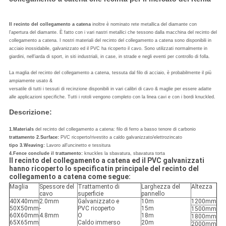
Il recinto del collegamento a catena
inoltre è nominato rete metallica del diamante con
l'apertura del diamante. È fatto con i vari nastri metallici che tessono dalla macchina del recinto del
collegamento a catena. I nostri materiali del recinto del collegamento a catena sono disponibili in
acciaio inossidabile, galvanizzato ed il PVC ha ricoperto il cavo. Sono utilizzati normalmente in
giardini, nell'iarda di sport, in siti industriali, in case, in strade e negli eventi per controllo di folla.
La maglia del recinto del collegamento a catena, tessuta dal filo di acciaio, è probabilmente il più
ampiamente usato &
versatile di tutti i tessuti di recinzione disponibili in vari calibri di cavo & maglie per essere adatte
alle applicazioni specifiche. Tutti i rotoli vengono completo con la linea cavi e con i bordi knuckled.
Descrizione:
1.Materials
del recinto del collegamento a catena: filo di ferro a basso tenore di carbonio
trattamento 2.Surface:
PVC ricoperto/rivestito a caldo galvanizzato/elettrozincato
tipo 3.Weaving:
Lavoro all'uncinetto e tessitura
4.Fence conclude il trattamento:
knuckles la sbavatura, sbavatura torta
Il recinto del collegamento a catena ed il PVC galvanizzati
hanno ricoperto lo specificatin principale del recinto del
collegamento a catena come segue:
Maglia
Spessore del
Trattamento di
Larghezza del
Altezza
cavo
superficie
pannello
40X40mm
2.0mm
Galvanizzato e
10m
1200mm
50X50mm
-
PVC ricoperto
15m
1500mm
60X60mm
4.8mm
O
18m
1800mm
65X65mm
Caldo immerso
20m
2000mm