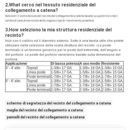
2.What cerco nel tessuto residenziale del
collegamento a catena?
Selezioni il vostro tessuto del recinto del collegamento a catena basato su questi tre criteri:
calibro di cavo, dimensione della maglia e tipo di rivestimento protettivo.
3.How seleziono la mia struttura residenziale del
recinto?
Inizi con il calibro ed il diametro esterno. Sotto è una tavola utile che potete
utilizzare nella selezione della vostra struttura del recinto. «Le poste
terminali» è un termine generico per le poste dell'estremità, dell'angolo e
del portone. Le poste del portone varieranno basato sulla dimensione del
portone.
Applicazione
Di bassa potenza
A uso medio
Resistente
3' - 4' alto
Toprail
1-3/8» 17 GA.
1-3/8» 16 GA.
1-3/8» 15 GA.
Linea poste
1-5/8» 17 GA.
1-5/8» 16 GA.
1-5/8» 15 GA.
Poste terminali
1-7/8» 17 GA.
1-7/8» 16 GA.
1-7/8» 15 GA.
5' - 6' alto
Toprail
1-3/8» 17 GA.
1-3/8» 16 GA.
1-5/8» 15 GA.
Linea poste
1-7/8» 17 GA.
1-7/8» 16 GA.
1-7/8» 15 GA.
Poste terminali
2-3/8» 17 GA
2-3/8» 16 GA.
2-3/8» 15 GA.
schermo di segretezza del recinto del collegamento a catena
maglia del recinto del collegamento a catena
pannelli del recinto del collegamento a catena