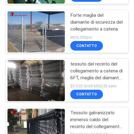
Forte maglia del
diamante di sicurezza del
collegamento a catena
MOQ:200pcs
CONTATTO
tessuto del recinto del
collegamento a catena di
6FT, maglia del diamante
che recinta filo di ferro a
$9.5-32.5/roll MOQ:50 serie
basso tenore di carbonio
CONTATTO
Tessuto galvanizzato
immerso caldo del
recinto del collegamento
a catena 6 calibro di