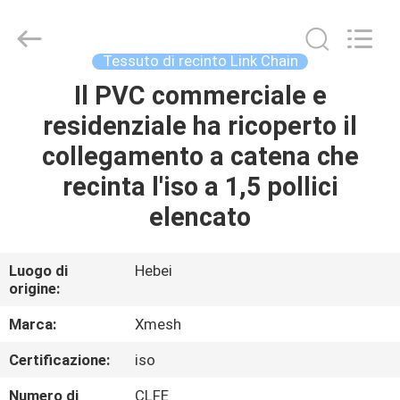
Hebei
Qijie
Wire
Mesh
MFG
Tessuto di recinto Link Chain
Co.,
Ltd.
All
Il PVC commerciale e
CASA
Rights
Reserved.
residenziale ha ricoperto il
PRODOTTI
collegamento a catena che
recinta l'iso a 1,5 pollici
CIRCA
elencato
NOI
Luogo di
Hebei
origine:
GIRO
DELLA
Marca:
Xmesh
FABBRICA
Certificazione:
iso
Numero di
CLFE