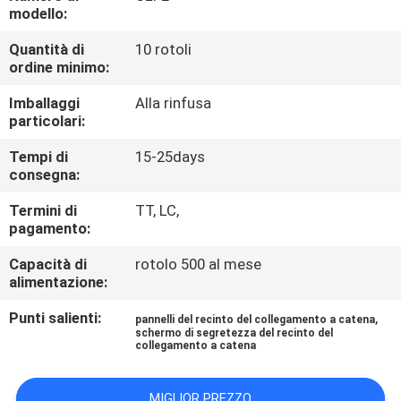
CONTROLLO
modello:
DI
Quantità di
10 rotoli
ordine minimo:
QUALITÀ
Imballaggi
Alla rinfusa
particolari:
CONTATTICI
Tempi di
15-25days
consegna:
RICHIEDA
Termini di
TT, LC,
UNA
pagamento:
CITAZIONE
Capacità di
rotolo 500 al mese
alimentazione:
MAPPA
Punti salienti:
,
pannelli del recinto del collegamento a catena
DEL
schermo di segretezza del recinto del
collegamento a catena
SITO
MIGLIOR PREZZO