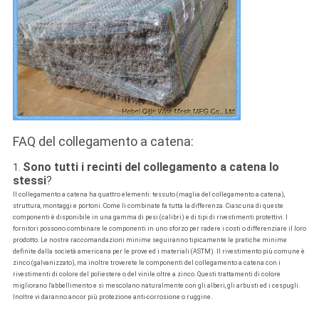
FAQ del collegamento a catena:
Sono tutti i recinti del collegamento a catena lo
1.
stessi
?
Il collegamento a catena ha quattro elementi: tessuto (maglia del collegamento a catena),
struttura, montaggi e portoni. Come li combinate fa tutta la differenza. Ciascuna di queste
componenti è disponibile in una gamma di pesi (calibri) e di tipi di rivestimenti protettivi. I
fornitori possono combinare le componenti in uno sforzo per radere i costi o differenziare il loro
prodotto. Le nostre raccomandazioni minime seguiranno tipicamente le pratiche minime
definite dalla società americana per le prove ed i materiali (ASTM). Il rivestimento più comune è
zinco (galvanizzato), ma inoltre troverete le componenti del collegamento a catena con i
rivestimenti di colore del poliestere o del vinile oltre a zinco. Questi trattamenti di colore
migliorano l'abbellimento e si mescolano naturalmente con gli alberi, gli arbusti ed i cespugli.
Inoltre vi daranno ancor più protezione anti-corrosione o ruggine.