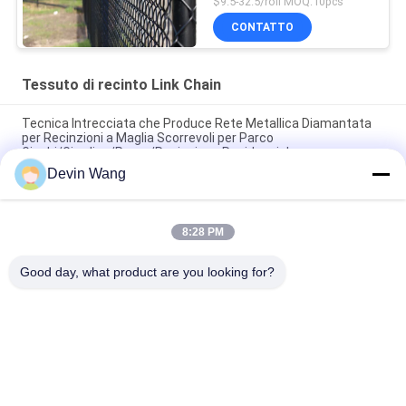
$9.5-32.5/roll MOQ:10pcs
colore verde 9 del piede
CONTATTO
Tessuto di recinto Link Chain
Tecnica Intrecciata che Produce Rete Metallica Diamantata
per Recinzioni a Maglia Scorrevoli per Parco
Giochi/Giardino/Parco/Recinzione Residenziale
Devin Wang
Prodotti di schermatura per campi da tennis
Recinzione a catena con rivestimento in PVC spruzzato in
8:28 PM
polvere per ingrosso sostenibile personalizzato Recinzione a
maglia ciclonica per campi da baseball
Good day, what product are you looking for?
Categorie popolari
Tutti
Espanso A Maglia 
Rete Metallica Della 
Metallica
Maglia