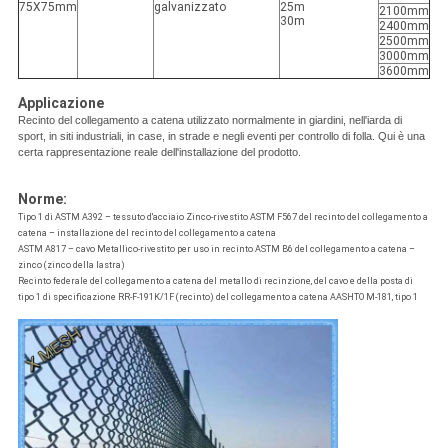
75X75mm
galvanizzato
25m
2100mm
30m
2400mm
2500mm
3000mm
3600mm
Applicazione
Recinto del collegamento a catena utilizzato normalmente in giardini, nell'iarda di
sport, in siti industriali, in case, in strade e negli eventi per controllo di folla. Qui è una
certa rappresentazione reale dell'installazione del prodotto.
Norme:
Tipo 1 di ASTM A392 – tessuto d'acciaio Zinco-rivestito ASTM F567 del recinto del collegamento a
catena – installazione del recinto del collegamento a catena
ASTM A817 – cavo Metallico-rivestito per uso in recinto ASTM B6 del collegamento a catena –
zinco (zinco della lastra)
Recinto federale del collegamento a catena del metallo di recinzione, del cavo e della posta di
tipo 1 di specificazione RR-F-191K/1F (recinto) del collegamento a catena AASHTO M-181, tipo 1