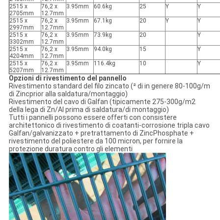
2515 x
76,2 x
3.95mm
60.6kg
25
Y
Y
2705mm
12.7mm
2515 x
76,2 x
3.95mm
67.1kg
20
Y
Y
2997mm
12.7mm
2515 x
76,2 x
3.95mm
73.9kg
20
Y
3302mm
12.7mm
2515 x
76,2 x
3.95mm
94.0kg
15
Y
4204mm
12.7mm
2515 x
76,2 x
3.95mm
116.4kg
10
Y
5207mm
12.7mm
Opzioni di rivestimento del pannello
Rivestimento standard del filo zincato (² di in genere 80-100g/m
di Zincprior alla saldatura/montaggio)
Rivestimento del cavo di Galfan (tipicamente 275-300g/m2
della lega di Zn/Al prima di saldatura/di montaggio)
Tutti i pannelli possono essere offerti con consistere
architettonico di rivestimento di coatanti-corrosione tripla cavo
Galfan/galvanizzato + pretrattamento di ZincPhosphate +
rivestimento del poliestere da 100 micron, per fornire la
protezione duratura contro gli elementi