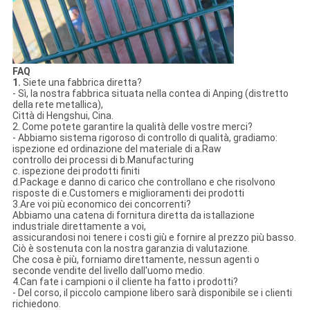
FAQ
1.
Siete una fabbrica diretta?
- Sì, la nostra fabbrica situata nella contea di Anping (distretto
della rete metallica),
Città di Hengshui, Cina.
2. Come potete garantire la qualità delle vostre merci?
- Abbiamo sistema rigoroso di controllo di qualità, gradiamo:
ispezione ed ordinazione del materiale di a.Raw
controllo dei processi di b.Manufacturing
c. ispezione dei prodotti finiti
d.Package e danno di carico che controllano e che risolvono
risposte di e.Customers e miglioramenti dei prodotti
3.Are voi più economico dei concorrenti?
Abbiamo una catena di fornitura diretta da istallazione
industriale direttamente a voi,
assicurandosi noi tenere i costi giù e fornire al prezzo più basso.
Ciò è sostenuta con la nostra garanzia di valutazione.
Che cosa è più, forniamo direttamente, nessun agenti o
seconde vendite del livello dall'uomo medio.
4.Can fate i campioni o il cliente ha fatto i prodotti?
- Del corso, il piccolo campione libero sarà disponibile se i clienti
richiedono.