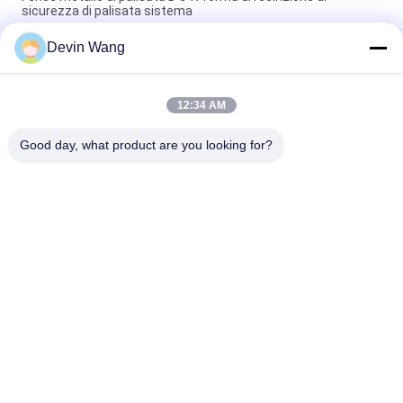
sicurezza di palisata sistema
Devin Wang
Accessori per recinzioni di recinzioni per stazioni a torre di
telecomunicazioni con galvanizzazione a caldo
Acciaio quadrato Anti-arrampicata 358 Recinzione reticola di
12:34 AM
filo di sicurezza Anti-arrampicata Recinzione di acciaio di alta
sicurezza Recinzioni reticola di filo di recinzione
Good day, what product are you looking for?
Categorie popolari
Tutti
Espanso A Maglia 
Rete Metallica Della 
Metallica
Maglia
Maglia Di Filo 
Rete Metallica Della 
Metallico
Macchina
Maglia Temporanea 
Saldata Della Rete 
Scherma
Metallica
Tessuto Di Recinto 
Pannelli Del Recinto 