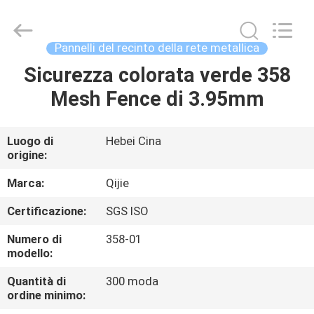
Hebei
Qijie
Wire
Mesh
MFG
Pannelli del recinto della rete metallica
Co.,
Ltd.
All
Sicurezza colorata verde 358
CASA
Rights
Reserved.
Mesh Fence di 3.95mm
PRODOTTI
Luogo di
Hebei Cina
origine:
CIRCA
NOI
Marca:
Qijie
Certificazione:
SGS ISO
GIRO
Numero di
358-01
DELLA
modello:
FABBRICA
Quantità di
300 moda
ordine minimo: