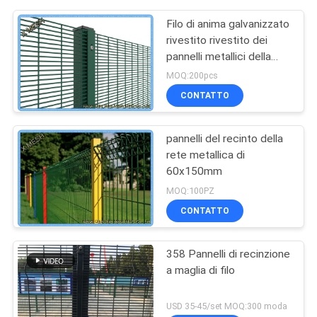
Filo di anima galvanizzato
rivestito rivestito dei
pannelli metallici della
maglia metallica del PVC
MOQ:200pcs
robusto per la prigione
CONTATTO
pannelli del recinto della
rete metallica di
60x150mm
MOQ:100PZ
CONTATTO
358 Pannelli di recinzione
a maglia di filo
USD 35-45/set MOQ:300 moda