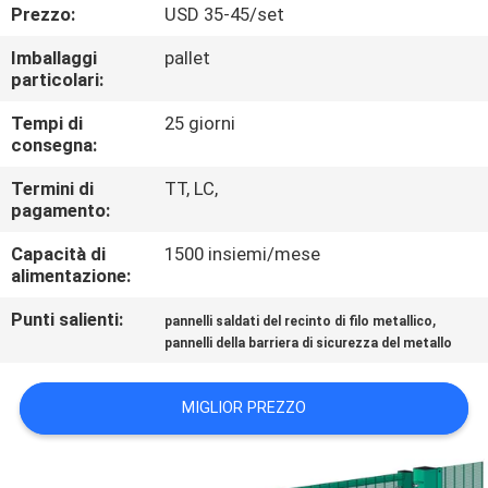
CONTROLLO
Prezzo:
USD 35-45/set
DI
Imballaggi
pallet
particolari:
QUALITÀ
Tempi di
25 giorni
consegna:
CONTATTICI
Termini di
TT, LC,
pagamento:
RICHIEDA
Capacità di
1500 insiemi/mese
UNA
alimentazione:
CITAZIONE
Punti salienti:
,
pannelli saldati del recinto di filo metallico
pannelli della barriera di sicurezza del metallo
MAPPA
DEL
MIGLIOR PREZZO
SITO