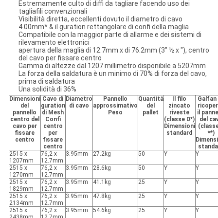
Estremamente culto di diffi da tagliare facendo uso dei
tagliafili convenzionali
Visibilità diretta, eccellenti dovuto il diametro di cavo
4.00mm* & il guration rettangolare di confi della maglia
Compatibile con la maggior parte di allarme e dei sistemi di
rilevamento elettronici
apertura della maglia di 12.7mm x di 76.2mm (3" ½ x "), centro
del cavo per fissare centro
Gamma di altezze dal 1207 millimetro disponibile a 5207mm
La forza della saldatura è un minimo di 70% di forza del cavo,
prima di saldatura
Una solidità di 36%
Dimensioni
Cavo di
Diametro
Pannello
Quantità
Il filo
Galfan
del
guration
di cavo
approssimativo
del
zincato
ricope
pannello
di Mesh
Peso
pallet
riveste
il panne
centro del
Confi
(classe D*)
del ca
cavo per
centro
Dimensioni
(class
fissare
per
standard
**)
centro
fissare
Dimensi
centro
standa
2515 x
76,2 x
3.95mm
27.2kg
50
Y
Y
1207mm
12.7mm
2515 x
76,2 x
3.95mm
28.6kg
50
Y
Y
1270mm
12.7mm
2515 x
76,2 x
3.95mm
41.1kg
25
Y
Y
1829mm
12.7mm
2515 x
76,2 x
3.95mm
47.8kg
25
Y
Y
2134mm
12.7mm
2515 x
76,2 x
3.95mm
54.6kg
25
Y
Y
2438mm
12.7mm