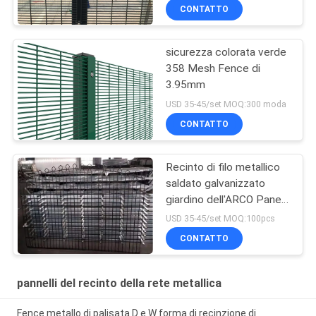
CONTATTO
sicurezza colorata verde
358 Mesh Fence di
3.95mm
USD 35-45/set MOQ:300 moda
CONTATTO
Recinto di filo metallico
saldato galvanizzato
giardino dell'ARCO Panels
2400w X 1200h
USD 35-45/set MOQ:100pcs
CONTATTO
pannelli del recinto della rete metallica
Fence metallo di palisata D e W forma di recinzione di